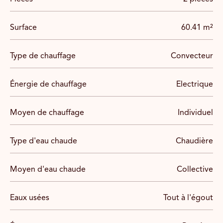
La Rue des Gravilliers, l'une des plus vieilles de Paris,
Surface
60.41 m²
datant du XIIIème siècle, vient d'être élue par le
magazine TimeOut, rue la plus cool de Paris.
Type de chauffage
Convecteur
Du célèbre restaurant le 404, au Derrière, en passant
par de jolis coffee shop ainsi que des galeries d'art.
Énergie de chauffage
Electrique
Moyen de chauffage
Individuel
Type d'eau chaude
Chaudière
Moyen d'eau chaude
Collective
Eaux usées
Tout à l'égout