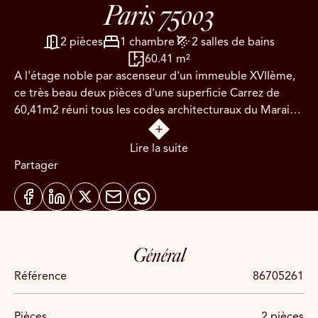
Paris 75003
2 pièces
1 chambre
2 salles de bains
60.41 m²
A l'étage noble par ascenseur d'un immeuble XVIIème,
ce très beau deux pièces d'une superficie Carrez de
60,41m2 réuni tous les codes architecturaux du Marais:
poutres apparentes, hauteur sous plafond de 3.40m,
grandes fenêtres et parquet.
Lire la suite
Partager
Il se compose:
- d'une entrée;
- d'un double séjour;
- d'une cuisine semi-ouverte équipée et aménagée;
- d'une chambre spacieuse avec sa salle de bains en
Général
suite;
Référence
86705261
- d'une salle de douche (ou buanderie) avec toilettes
d'invités.
Pièces
2 pièces